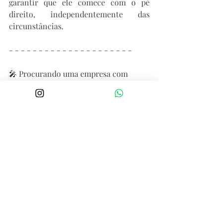
garantir que ele comece com o pé 
direito, independentemente das 
circunstâncias.
- - - - - - - - - - - - - - - - - - - - - 
🎤 Procurando uma empresa com 
celebrante reserva?
💗 Aqui nós te damos mais segurança!
📲 Saiba mais, nos chame no 
whatsapp: 
(11) 9 5792-0297 
#celebrantedecasamentos
#casamentoecumenico
#celebrantereserva
#casamento
#noivas