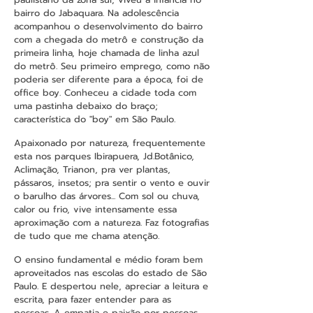
bairro do Jabaquara. Na adolescência
acompanhou o desenvolvimento do bairro
com a chegada do metrô e construção da
primeira linha, hoje chamada de linha azul
do metrô. Seu primeiro emprego, como não
poderia ser diferente para a época, foi de
office boy. Conheceu a cidade toda com
uma pastinha debaixo do braço;
característica do "boy" em São Paulo.
Apaixonado por natureza, frequentemente
esta nos parques Ibirapuera, Jd.Botânico,
Aclimação, Trianon, pra ver plantas,
pássaros, insetos; pra sentir o vento e ouvir
o barulho das árvores... Com sol ou chuva,
calor ou frio, vive intensamente essa
aproximação com a natureza. Faz fotografias
de tudo que me chama atenção.
O ensino fundamental e médio foram bem
aproveitados nas escolas do estado de São
Paulo. E despertou nele, apreciar a leitura e
escrita, para fazer entender para as
pessoas. A empatia e paixão por pessoas,