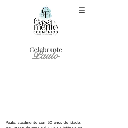
Celebrante
Paulo
Paulo, atualmente com 50 anos de idade,
paulistano da zona sul, viveu a infância no